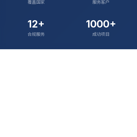
覆盖国家
服务客户
12+
1000+
合规服务
成功项目
出海合规，您靠谱的合作伙伴
CarbonSee（安碳绿证科技）深耕跨境电商全球合规领
域十年以上，以专业团队与全球服务网络，为企业提供
VAT 税务、EPR 合规、碳合规、产品认证及欧盟授权代
表等全链路服务。
我们致力于让全球合规更简单，帮助中国企业在绿色贸易